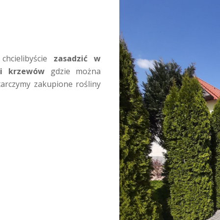
chcielibyście
zasadzić w
 i krzewów
gdzie można
tarczymy zakupione rośliny