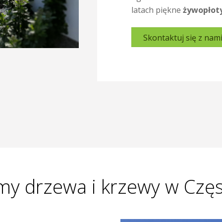
latach piękne
żywopłot
Skontaktuj się z nam
y drzewa i krzewy w Czę