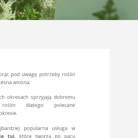
orąc pod uwagę potrzeby roślin
zesna wiosna.
ch okresach sprzyjają dobremu
roślin dlatego polecane
okresie.
jbardziej popularna usługa w
ie tui
, które tworzą po paru