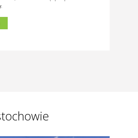
y
.
i
stochowie