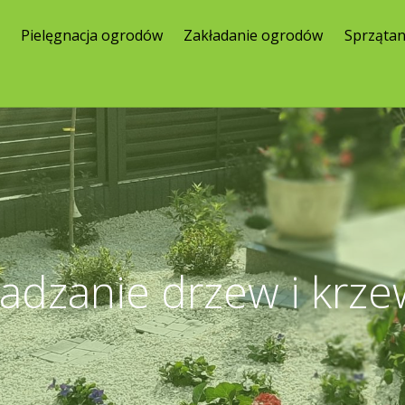
e
Pielęgnacja ogrodów
Zakładanie ogrodów
Sprzątan
adzanie drzew i krz