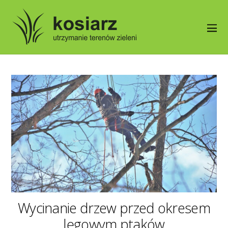
Wycinanie drzew przed okresem
lęgowym ptaków