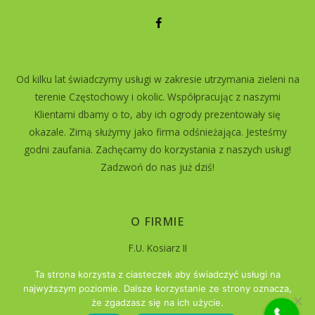
Od kilku lat świadczymy usługi w zakresie utrzymania zieleni na
terenie Częstochowy i okolic. Współpracując z naszymi
Klientami dbamy o to, aby ich ogrody prezentowały się
okazale. Zimą służymy jako firma odśnieżająca. Jesteśmy
godni zaufania. Zachęcamy do korzystania z naszych usług!
Zadzwoń do nas już dziś!
O FIRMIE
F.U. Kosiarz II
Częstochowa
Ta strona korzysta z ciasteczek aby świadczyć usługi na
Tel. 0 505 926 461
najwyższym poziomie. Dalsze korzystanie ze strony oznacza,
E-mail: kosiarz04@tlen.pl
że zgadzasz się na ich użycie.