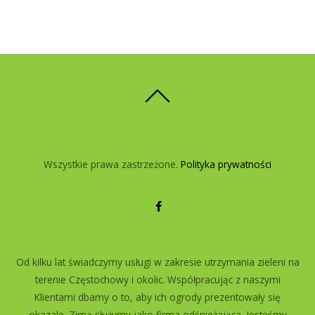
Wszystkie prawa zastrzeżone.
Polityka prywatności
Od kilku lat świadczymy usługi w zakresie utrzymania zieleni na
terenie Częstochowy i okolic. Współpracując z naszymi
Klientami dbamy o to, aby ich ogrody prezentowały się
okazale. Zimą służymy jako firma odśnieżająca. Jesteśmy